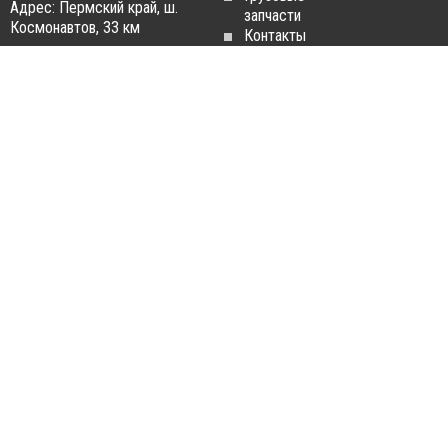
Адрес: Пермский край, ш.
запчасти
Космонавтов, 33 км
Контакты
Статьи
ЗАПЧАСТИ ДЛЯ
РАЗБОРКА ГРУЗОВИКОВ
ГРУЗОВИКОВ
Разборка
Запчасти
MAN
Man
Разборка
Запчасти Daf
Daf
Запчасти
Разборка
Iveco
Iveco
Запчасти
Разборка
Scania
Renault
Запчасти
Разборка
Volvo FH
Scania
Запчасти
Разборка
Mercedes-
Volvo FH
Benz
Разборка
Запчасти
Mercedes-
Renault
Benz