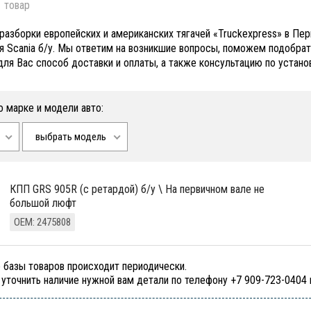
 товар
 разборки европейских и американских тягачей «Truckexpress» в П
я Scania б/у. Мы ответим на возникшие вопросы, поможем подобра
для Вас способ доставки и оплаты, а также консультацию по установ
о марке и модели авто:
выбрать модель
КПП GRS 905R (с ретардой) б/у \ На первичном вале не
большой люфт
ОЕМ: 2475808
 базы товаров происходит периодически.
уточнить наличие нужной вам детали по телефону +7 909-723-0404