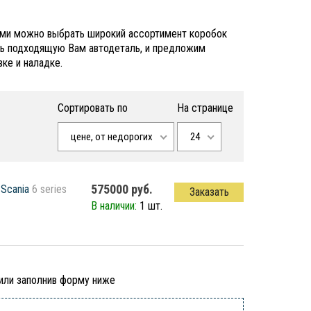
ерми можно выбрать широкий ассортимент коробок
ть подходящую Вам автодеталь, и предложим
ке и наладке.
Сортировать по
На странице
цене, от недорогих
24
575000 руб.
Scania
6 series
Заказать
В наличии:
1 шт.
 или заполнив форму ниже