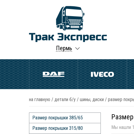
Пермь
на главную
/
детали б/у
/
шины, диски
/
размер покр
Размер
Размер покрышки 385/65
Мы нашли 1
Размер покрышки 315/80