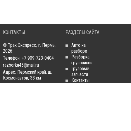
КОНТАКТЫ
РАЗДЕЛЫ САЙТА
© Трак Экспресс, г. Пермь,
Авто на
2026
разборе
Разборка
Телефон: +7 909-723-0404
грузовиков
razborka45@mail.ru
Грузовые
Адрес: Пермский край, ш.
запчасти
Космонавтов, 33 км
Контакты
Статьи
ЗАПЧАСТИ ДЛЯ
РАЗБОРКА ГРУЗОВИКОВ
ГРУЗОВИКОВ
Разборка
Запчасти
MAN
Man
Разборка
Запчасти Daf
Daf
Запчасти
Разборка