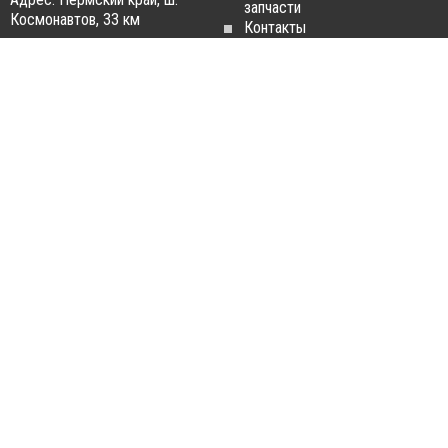
запчасти
Космонавтов, 33 км
Контакты
Статьи
ЗАПЧАСТИ ДЛЯ
РАЗБОРКА ГРУЗОВИКОВ
ГРУЗОВИКОВ
Разборка
Запчасти
MAN
Man
Разборка
Запчасти Daf
Daf
Запчасти
Разборка
Iveco
Iveco
Запчасти
Разборка
Scania
Renault
Запчасти
Разборка
Volvo FH
Scania
Запчасти
Разборка
Mercedes-
Volvo FH
Benz
Разборка
Запчасти
Mercedes-
Renault
Benz