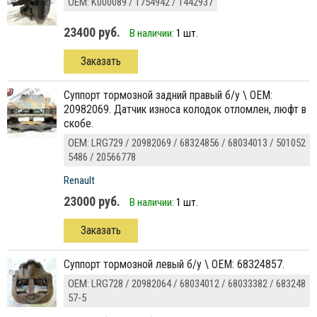
ОЕМ: K000089 / 1754942 / 1442937
23400 руб.
В наличии:
1 шт.
Заказать
суппорт тормозной задний правый б/у \ ОЕМ:
20982069. Датчик износа колодок отломлен, люфт в
скобе.
ОЕМ: LRG729 / 20982069 / 68324856 / 68034013 / 501052
5486 / 20566778
Renault
23000 руб.
В наличии:
1 шт.
Заказать
суппорт тормозной левый б/у \ ОЕМ: 68324857.
ОЕМ: LRG728 / 20982064 / 68034012 / 68033382 / 683248
57-5