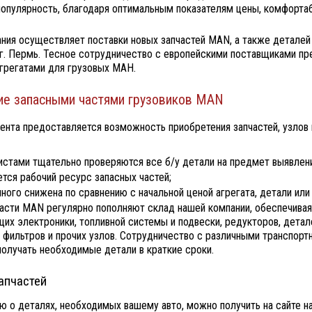
популярность, благодаря оптимальным показателям цены, комфорта
ния осуществляет поставки новых запчастей MAN, а также деталей 
в г. Пермь. Тесное сотрудничество с европейскими поставщиками п
агрегатами для грузовых МАН.
е запасными частями грузовиков MAN
ента предоставляется возможность приобретения запчастей, узлов и
истами тщательно проверяются все б/у детали на предмет выявле
ется рабочий ресурс запасных частей;
ного снижена по сравнению с начальной ценой агрегата, детали или 
асти MAN регулярно пополняют склад нашей компании, обеспечивая 
их электроники, топливной системы и подвески, редукторов, детал
, фильтров и прочих узлов. Сотрудничество с различными транспо
получать необходимые детали в краткие сроки.
апчастей
 о деталях, необходимых вашему авто, можно получить на сайте н