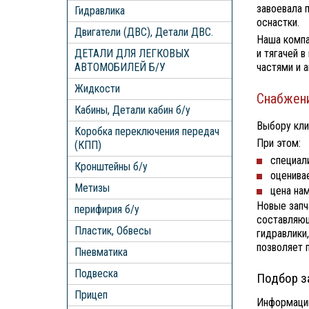
завоевала 
Гидравлика
оснастки.
Двигатели (ДВС), Детали ДВС.
Наша компа
ДЕТАЛИ ДЛЯ ЛЕГКОВЫХ
и тягачей 
АВТОМОБИЛЕЙ Б/У
частями и 
Жидкости
Снабжени
Кабины, Детали кабин б/у
Выбору кли
Коробка переключения передач
При этом:
(КПП)
специал
Кронштейны б/у
оценива
Метизы
цена нам
Новые запч
перифирия б/у
составляющ
Пластик, Обвесы
гидравлики
позволяет 
Пневматика
Подвеска
Подбор з
Прицеп
Информацию