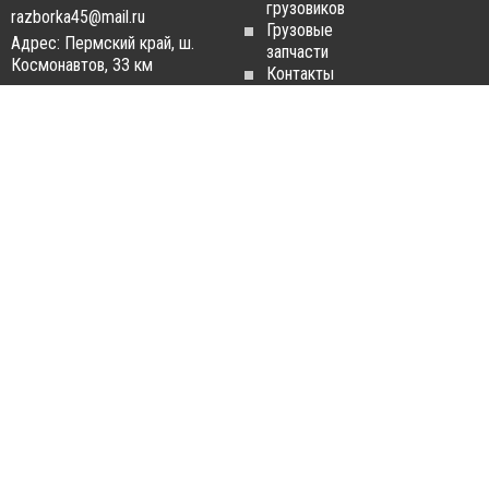
грузовиков
razborka45@mail.ru
Грузовые
Адрес: Пермский край, ш.
запчасти
Космонавтов, 33 км
Контакты
Статьи
ЗАПЧАСТИ ДЛЯ
РАЗБОРКА ГРУЗОВИКОВ
ГРУЗОВИКОВ
Разборка
Запчасти
MAN
Man
Разборка
Запчасти Daf
Daf
Запчасти
Разборка
Iveco
Iveco
Запчасти
Разборка
Scania
Renault
Запчасти
Разборка
Volvo FH
Scania
Запчасти
Разборка
Mercedes-
Volvo FH
Benz
Разборка
Запчасти
Mercedes-
Renault
Benz