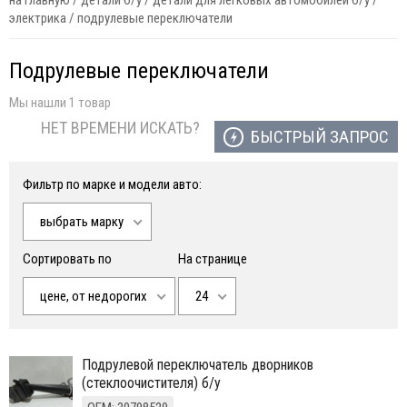
на главную
/
детали б/у
/
детали для легковых автомобилей б/у
/
электрика
/
подрулевые переключатели
Подрулевые переключатели
Мы нашли 1 товар
НЕТ ВРЕМЕНИ ИСКАТЬ?
БЫСТРЫЙ ЗАПРОС
Фильтр по марке и модели авто:
выбрать марку
Сортировать по
На странице
цене, от недорогих
24
Подрулевой переключатель дворников
(стеклоочистителя) б/у