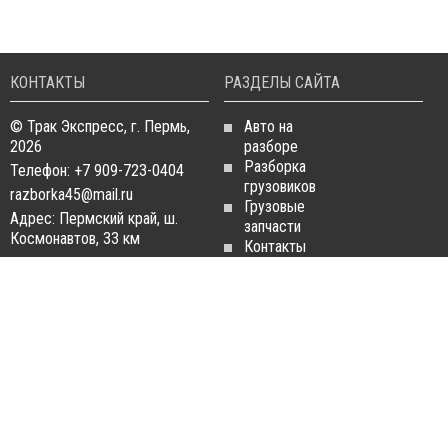
КОНТАКТЫ
РАЗДЕЛЫ САЙТА
© Трак Экспресс, г. Пермь,
Авто на
2026
разборе
Разборка
Телефон: +7 909-723-0404
грузовиков
razborka45@mail.ru
Грузовые
Адрес: Пермский край, ш.
запчасти
Космонавтов, 33 км
Контакты
Статьи
ЗАПЧАСТИ ДЛЯ
РАЗБОРКА ГРУЗОВИКОВ
ГРУЗОВИКОВ
Разборка
Запчасти
MAN
Man
Разборка
Запчасти Daf
Daf
Запчасти
Разборка
Iveco
Iveco