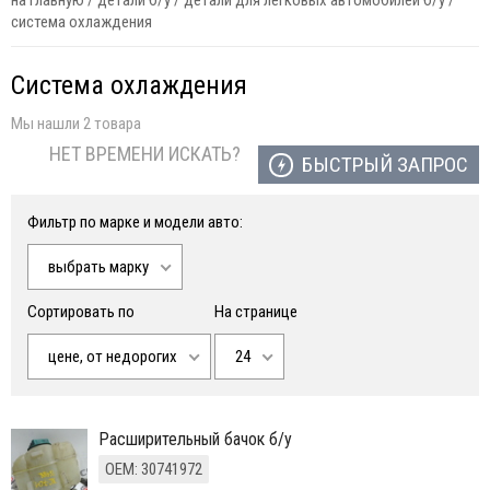
на главную
/
детали б/у
/
детали для легковых автомобилей б/у
/
система охлаждения
Система охлаждения
Мы нашли 2 товара
НЕТ ВРЕМЕНИ ИСКАТЬ?
БЫСТРЫЙ ЗАПРОС
Фильтр по марке и модели авто:
выбрать марку
Сортировать по
На странице
цене, от недорогих
24
расширительный бачок б/у
ОЕМ: 30741972